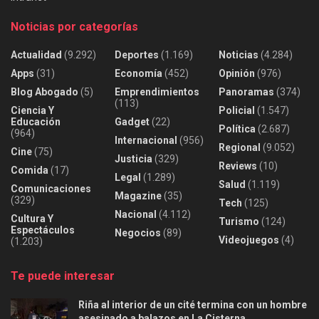
Noticias por categorías
Actualidad
(9.292)
Deportes
(1.169)
Noticias
(4.284)
Apps
(31)
Economía
(452)
Opinión
(976)
Blog Abogado
(5)
Emprendimientos
Panoramas
(374)
(113)
Ciencia Y
Policial
(1.547)
Educación
Gadget
(22)
Política
(2.687)
(964)
Internacional
(956)
Regional
(9.052)
Cine
(75)
Justicia
(329)
Reviews
(10)
Comida
(17)
Legal
(1.289)
Salud
(1.119)
Comunicaciones
Magazine
(35)
(329)
Tech
(125)
Nacional
(4.112)
Cultura Y
Turismo
(124)
Espectáculos
Negocios
(89)
Videojuegos
(4)
(1.203)
Te puede interesar
Riña al interior de un cité termina con un hombre
asesinado a balazos en La Cisterna