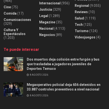
(964)
Internacional
(956)
Regional
(9.055)
Cine
(75)
Justicia
(329)
Reviews
(10)
Comida
(17)
Legal
(1.289)
Salud
(1.119)
Comunicaciones
Magazine
(35)
(329)
Tech
(125)
Nacional
(4.113)
Cultura Y
Turismo
(124)
Espectáculos
Negocios
(89)
Videojuegos
(4)
(1.203)
Te puede interesar
Dos muertos deja colisión entre furgón y bus
que trasladaba a jugadores juveniles de
Deportes Temuco
8 AGOSTO 2026
Megaoperativo policial deja 656 detenidos en
33.887 controles preventivos a nivel nacional
8 AGOSTO 2026