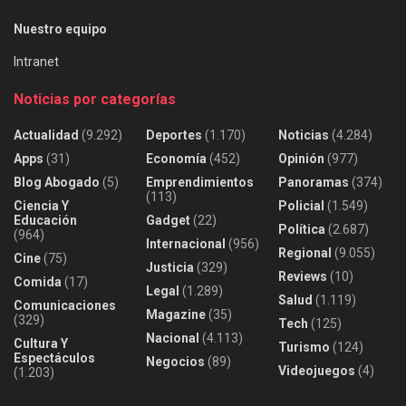
Nuestro equipo
Intranet
Noticias por categorías
Actualidad
(9.292)
Deportes
(1.170)
Noticias
(4.284)
Apps
(31)
Economía
(452)
Opinión
(977)
Blog Abogado
(5)
Emprendimientos
Panoramas
(374)
(113)
Ciencia Y
Policial
(1.549)
Educación
Gadget
(22)
Política
(2.687)
(964)
Internacional
(956)
Regional
(9.055)
Cine
(75)
Justicia
(329)
Reviews
(10)
Comida
(17)
Legal
(1.289)
Salud
(1.119)
Comunicaciones
Magazine
(35)
(329)
Tech
(125)
Nacional
(4.113)
Cultura Y
Turismo
(124)
Espectáculos
Negocios
(89)
Videojuegos
(4)
(1.203)