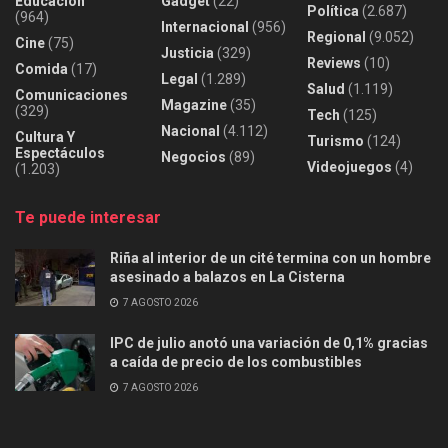
Educación
Gadget
(22)
Política
(2.687)
(964)
Internacional
(956)
Regional
(9.052)
Cine
(75)
Justicia
(329)
Reviews
(10)
Comida
(17)
Legal
(1.289)
Salud
(1.119)
Comunicaciones
Magazine
(35)
(329)
Tech
(125)
Nacional
(4.112)
Cultura Y
Turismo
(124)
Espectáculos
Negocios
(89)
Videojuegos
(4)
(1.203)
Te puede interesar
Riña al interior de un cité termina con un hombre
asesinado a balazos en La Cisterna
7 AGOSTO 2026
IPC de julio anotó una variación de 0,1% gracias
a caída de precio de los combustibles
7 AGOSTO 2026