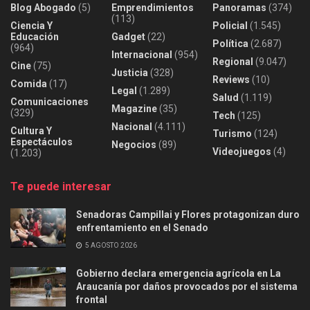
Blog Abogado
(5)
Emprendimientos
Panoramas
(374)
(113)
Ciencia Y
Policial
(1.545)
Educación
Gadget
(22)
Política
(2.687)
(964)
Internacional
(954)
Regional
(9.047)
Cine
(75)
Justicia
(328)
Reviews
(10)
Comida
(17)
Legal
(1.289)
Salud
(1.119)
Comunicaciones
Magazine
(35)
(329)
Tech
(125)
Nacional
(4.111)
Cultura Y
Turismo
(124)
Espectáculos
Negocios
(89)
Videojuegos
(4)
(1.203)
Te puede interesar
Senadoras Campillai y Flores protagonizan duro
enfrentamiento en el Senado
5 AGOSTO 2026
Gobierno declara emergencia agrícola en La
Araucanía por daños provocados por el sistema
frontal