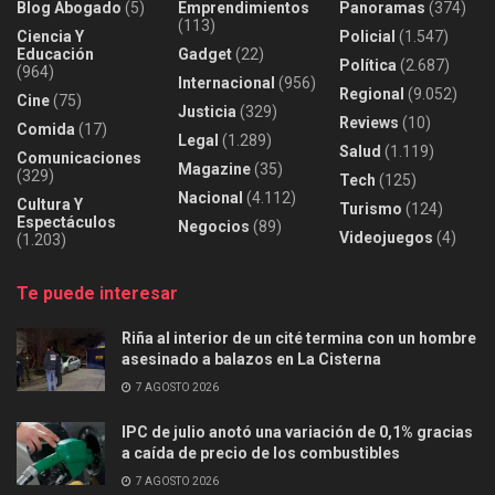
Blog Abogado
(5)
Emprendimientos
Panoramas
(374)
(113)
Ciencia Y
Policial
(1.547)
Educación
Gadget
(22)
Política
(2.687)
(964)
Internacional
(956)
Regional
(9.052)
Cine
(75)
Justicia
(329)
Reviews
(10)
Comida
(17)
Legal
(1.289)
Salud
(1.119)
Comunicaciones
Magazine
(35)
(329)
Tech
(125)
Nacional
(4.112)
Cultura Y
Turismo
(124)
Espectáculos
Negocios
(89)
Videojuegos
(4)
(1.203)
Te puede interesar
Riña al interior de un cité termina con un hombre
asesinado a balazos en La Cisterna
7 AGOSTO 2026
IPC de julio anotó una variación de 0,1% gracias
a caída de precio de los combustibles
7 AGOSTO 2026