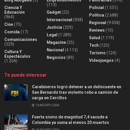
(113)
Ciencia Y
Policial
(1.551)
Educación
Gadget
(22)
Política
(2.688)
(964)
Internacional
(958)
Regional
(9.058)
Cine
(75)
Justicia
(329)
Reviews
(10)
Comida
(17)
Legal
(1.289)
Salud
(1.119)
Comunicaciones
Magazine
(35)
(329)
Tech
(125)
Nacional
(4.113)
Cultura Y
Turismo
(124)
Espectáculos
Negocios
(89)
Videojuegos
(4)
(1.204)
Te puede interesar
Carabineros logró detener a un delincuente en
San Bernardo tras violento robo a camión de
carga en Cerrillos
10 AGOSTO 2026
Fuerte sismo de magnitud 7,4 sacude a
Colombia ya suma al menos 20 muertos
10 AGOSTO 2026