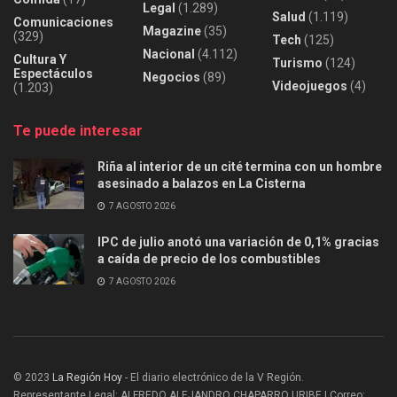
Legal
(1.289)
Salud
(1.119)
Comunicaciones
Magazine
(35)
(329)
Tech
(125)
Nacional
(4.112)
Cultura Y
Turismo
(124)
Espectáculos
Negocios
(89)
Videojuegos
(4)
(1.203)
Te puede interesar
Riña al interior de un cité termina con un hombre
asesinado a balazos en La Cisterna
7 AGOSTO 2026
IPC de julio anotó una variación de 0,1% gracias
a caída de precio de los combustibles
7 AGOSTO 2026
© 2023
La Región Hoy
- El diario electrónico de la V Región.
Representante Legal: ALFREDO ALEJANDRO CHAPARRO URIBE | Correo: