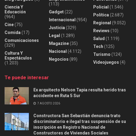
(113)
Ciencia Y
Policial
(1.546)
Educación
Gadget
(22)
Política
(2.687)
(964)
Internacional
(954)
Regional
(9.052)
Cine
(75)
Justicia
(329)
Reviews
(10)
Comida
(17)
Legal
(1.289)
Salud
(1.119)
Comunicaciones
Magazine
(35)
(329)
Tech
(125)
Nacional
(4.112)
Cultura Y
Turismo
(124)
Espectáculos
Negocios
(89)
Videojuegos
(4)
(1.203)
Te puede interesar
Ex arquitecto Nelson Tapia resulta herido tras
accidente en Ruta 5 Sur
7 AGOSTO 2026
Constructora San Sebastián denuncia trato
discriminatorio e ilegal tras suspensión de su
inscripción en Registro Nacional de
Constructores de Viviendas Sociales