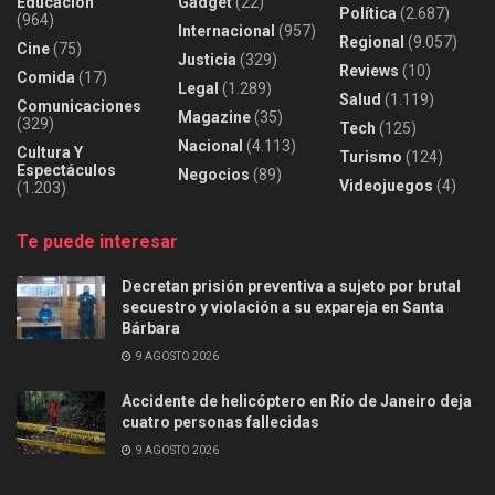
Educación
Gadget
(22)
Política
(2.687)
(964)
Internacional
(957)
Regional
(9.057)
Cine
(75)
Justicia
(329)
Reviews
(10)
Comida
(17)
Legal
(1.289)
Salud
(1.119)
Comunicaciones
Magazine
(35)
(329)
Tech
(125)
Nacional
(4.113)
Cultura Y
Turismo
(124)
Espectáculos
Negocios
(89)
Videojuegos
(4)
(1.203)
Te puede interesar
Decretan prisión preventiva a sujeto por brutal
secuestro y violación a su expareja en Santa
Bárbara
9 AGOSTO 2026
Accidente de helicóptero en Río de Janeiro deja
cuatro personas fallecidas
9 AGOSTO 2026