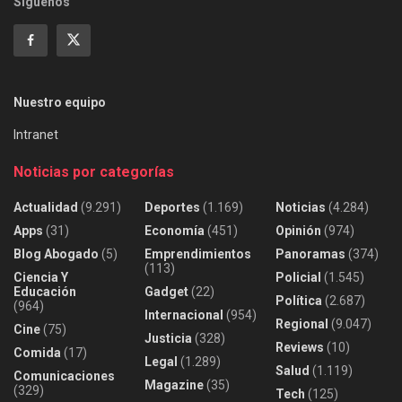
Siguenos
Nuestro equipo
Intranet
Noticias por categorías
Actualidad
(9.291)
Deportes
(1.169)
Noticias
(4.284)
Apps
(31)
Economía
(451)
Opinión
(974)
Blog Abogado
(5)
Emprendimientos
Panoramas
(374)
(113)
Ciencia Y
Policial
(1.545)
Educación
Gadget
(22)
Política
(2.687)
(964)
Internacional
(954)
Regional
(9.047)
Cine
(75)
Justicia
(328)
Reviews
(10)
Comida
(17)
Legal
(1.289)
Salud
(1.119)
Comunicaciones
Magazine
(35)
(329)
Tech
(125)