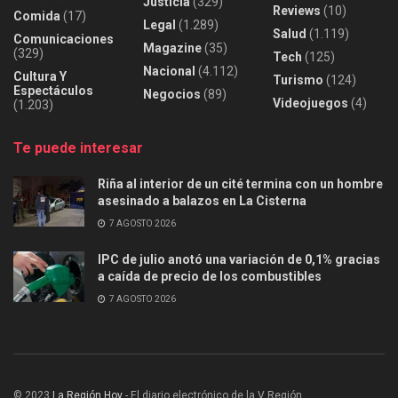
Justicia
(329)
Reviews
(10)
Comida
(17)
Legal
(1.289)
Salud
(1.119)
Comunicaciones
Magazine
(35)
(329)
Tech
(125)
Nacional
(4.112)
Cultura Y
Turismo
(124)
Espectáculos
Negocios
(89)
Videojuegos
(4)
(1.203)
Te puede interesar
Riña al interior de un cité termina con un hombre
asesinado a balazos en La Cisterna
7 AGOSTO 2026
IPC de julio anotó una variación de 0,1% gracias
a caída de precio de los combustibles
7 AGOSTO 2026
© 2023
La Región Hoy
- El diario electrónico de la V Región.