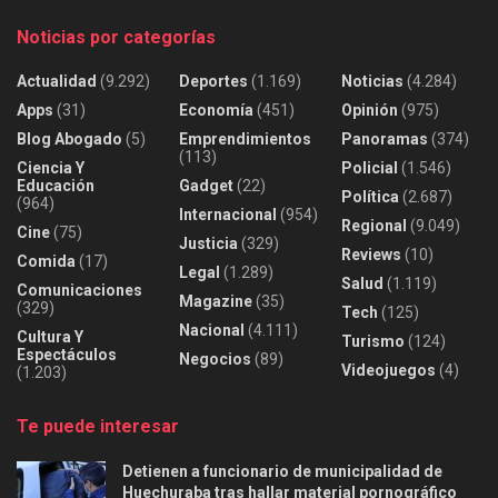
Noticias por categorías
Actualidad
(9.292)
Deportes
(1.169)
Noticias
(4.284)
Apps
(31)
Economía
(451)
Opinión
(975)
Blog Abogado
(5)
Emprendimientos
Panoramas
(374)
(113)
Ciencia Y
Policial
(1.546)
Educación
Gadget
(22)
Política
(2.687)
(964)
Internacional
(954)
Regional
(9.049)
Cine
(75)
Justicia
(329)
Reviews
(10)
Comida
(17)
Legal
(1.289)
Salud
(1.119)
Comunicaciones
Magazine
(35)
(329)
Tech
(125)
Nacional
(4.111)
Cultura Y
Turismo
(124)
Espectáculos
Negocios
(89)
Videojuegos
(4)
(1.203)
Te puede interesar
Detienen a funcionario de municipalidad de
Huechuraba tras hallar material pornográfico