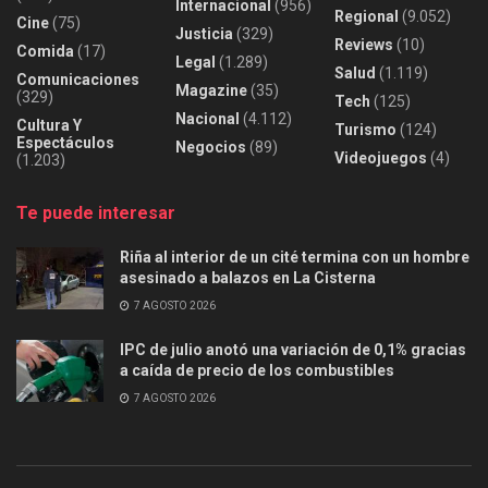
Internacional
(956)
Regional
(9.052)
Cine
(75)
Justicia
(329)
Reviews
(10)
Comida
(17)
Legal
(1.289)
Salud
(1.119)
Comunicaciones
Magazine
(35)
(329)
Tech
(125)
Nacional
(4.112)
Cultura Y
Turismo
(124)
Espectáculos
Negocios
(89)
Videojuegos
(4)
(1.203)
Te puede interesar
Riña al interior de un cité termina con un hombre
asesinado a balazos en La Cisterna
7 AGOSTO 2026
IPC de julio anotó una variación de 0,1% gracias
a caída de precio de los combustibles
7 AGOSTO 2026