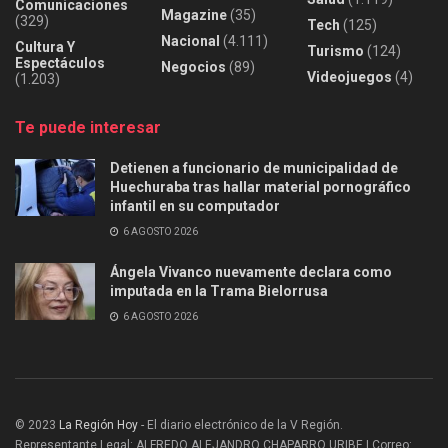
Comunicaciones
Magazine
(35)
(329)
Tech
(125)
Nacional
(4.111)
Cultura Y
Turismo
(124)
Espectáculos
Negocios
(89)
Videojuegos
(4)
(1.203)
Te puede interesar
Detienen a funcionario de municipalidad de
Huechuraba tras hallar material pornográfico
infantil en su computador
6 AGOSTO 2026
Ángela Vivanco nuevamente declara como
imputada en la Trama Bielorrusa
6 AGOSTO 2026
© 2023
La Región Hoy
- El diario electrónico de la V Región.
Representante Legal: ALFREDO ALEJANDRO CHAPARRO URIBE | Correo: