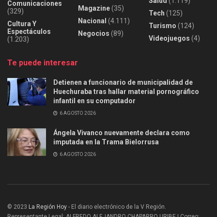
Salud
(1.119)
Comunicaciones
Magazine
(35)
(329)
Tech
(125)
Nacional
(4.111)
Cultura Y
Turismo
(124)
Espectáculos
Negocios
(89)
Videojuegos
(4)
(1.203)
Te puede interesar
Detienen a funcionario de municipalidad de
Huechuraba tras hallar material pornográfico
infantil en su computador
6 AGOSTO 2026
Ángela Vivanco nuevamente declara como
imputada en la Trama Bielorrusa
6 AGOSTO 2026
© 2023
La Región Hoy
- El diario electrónico de la V Región.
Representante Legal: ALFREDO ALEJANDRO CHAPARRO URIBE | Correo: