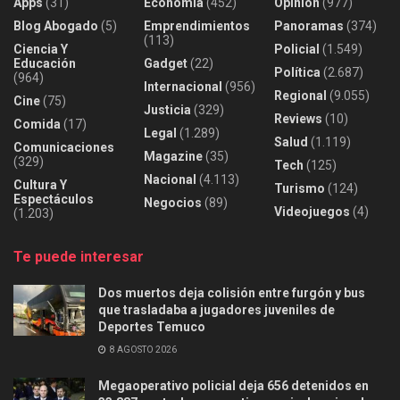
Apps
(31)
Economía
(452)
Opinión
(977)
Blog Abogado
(5)
Emprendimientos
Panoramas
(374)
(113)
Ciencia Y
Policial
(1.549)
Educación
Gadget
(22)
Política
(2.687)
(964)
Internacional
(956)
Regional
(9.055)
Cine
(75)
Justicia
(329)
Reviews
(10)
Comida
(17)
Legal
(1.289)
Salud
(1.119)
Comunicaciones
Magazine
(35)
(329)
Tech
(125)
Nacional
(4.113)
Cultura Y
Turismo
(124)
Espectáculos
Negocios
(89)
Videojuegos
(4)
(1.203)
Te puede interesar
Dos muertos deja colisión entre furgón y bus
que trasladaba a jugadores juveniles de
Deportes Temuco
8 AGOSTO 2026
Megaoperativo policial deja 656 detenidos en