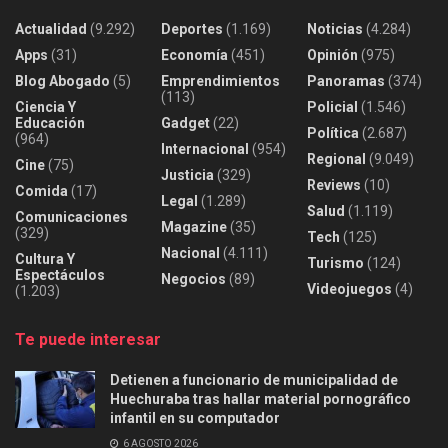
Actualidad
(9.292)
Deportes
(1.169)
Noticias
(4.284)
Apps
(31)
Economía
(451)
Opinión
(975)
Blog Abogado
(5)
Emprendimientos
Panoramas
(374)
(113)
Ciencia Y
Policial
(1.546)
Educación
Gadget
(22)
Política
(2.687)
(964)
Internacional
(954)
Regional
(9.049)
Cine
(75)
Justicia
(329)
Reviews
(10)
Comida
(17)
Legal
(1.289)
Salud
(1.119)
Comunicaciones
Magazine
(35)
(329)
Tech
(125)
Nacional
(4.111)
Cultura Y
Turismo
(124)
Espectáculos
Negocios
(89)
Videojuegos
(4)
(1.203)
Te puede interesar
Detienen a funcionario de municipalidad de
Huechuraba tras hallar material pornográfico
infantil en su computador
6 AGOSTO 2026