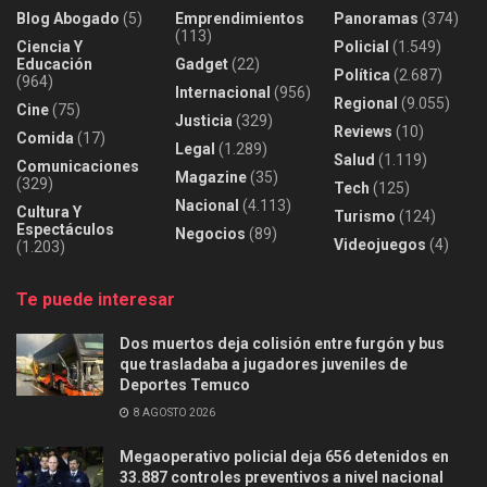
Blog Abogado
(5)
Emprendimientos
Panoramas
(374)
(113)
Ciencia Y
Policial
(1.549)
Educación
Gadget
(22)
Política
(2.687)
(964)
Internacional
(956)
Regional
(9.055)
Cine
(75)
Justicia
(329)
Reviews
(10)
Comida
(17)
Legal
(1.289)
Salud
(1.119)
Comunicaciones
Magazine
(35)
(329)
Tech
(125)
Nacional
(4.113)
Cultura Y
Turismo
(124)
Espectáculos
Negocios
(89)
Videojuegos
(4)
(1.203)
Te puede interesar
Dos muertos deja colisión entre furgón y bus
que trasladaba a jugadores juveniles de
Deportes Temuco
8 AGOSTO 2026
Megaoperativo policial deja 656 detenidos en
33.887 controles preventivos a nivel nacional